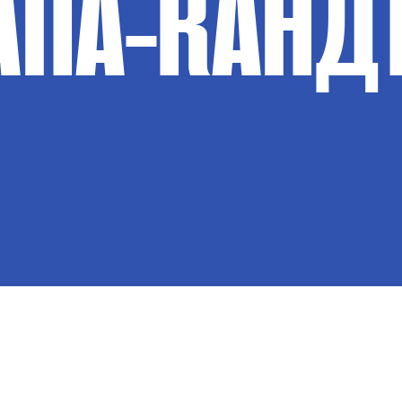
АПА-КАНД