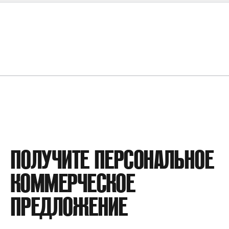
МАКСИМАЛЬНОЕ ДАВЛЕНИЕ НА ВЫХОДЕ
172.7 БАР
МИНИМАЛЬНОЕ ДАВЛЕНИЕ ВСАСЫВАНИЯ
1.72 БАР
ПОЛУЧИТЕ ПЕРСОНАЛЬНОЕ
КОЭФФИЦИЕНТ ДАВЛЕНИЯ
1:14
КОММЕРЧЕСКОЕ
МАКСИМАЛЬНОЕ ДАВЛЕНИЕ НА
3.85·ДАВЛЕНИЕ ВОЗДУШНОГО
ПРЕДЛОЖЕНИЕ
ВХОДЕ
ПРИВОДА