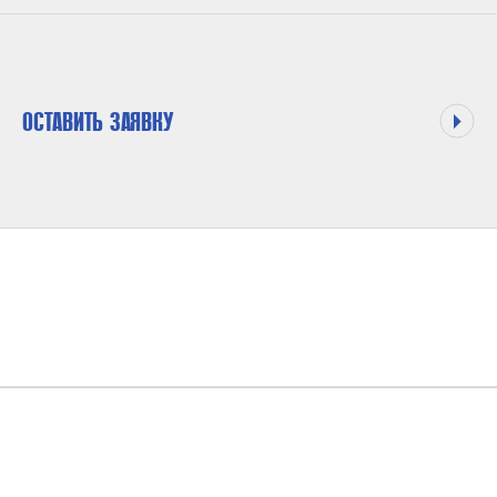
ОСТАВИТЬ ЗАЯВКУ
МАКСИМАЛЬНОЕ ДАВЛЕНИЕ НА ВЫХОДЕ
1500 БАР
КОЭФФИЦИЕНТ ДАВЛЕНИЯ
1:151; 1:11