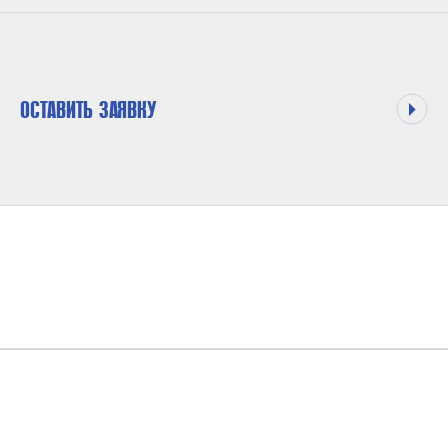
ОСТАВИТЬ ЗАЯВКУ
МАКСИМАЛЬНОЕ ДАВЛЕНИЕ НА ВЫХОДЕ
250 БАР
КОЭФФИЦИЕНТ ДАВЛЕНИЯ
1:61