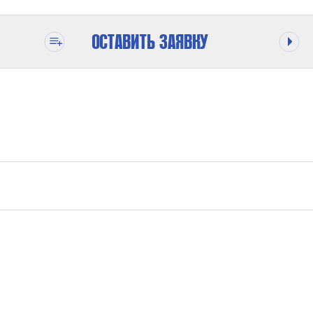
ОСТАВИТЬ ЗАЯВКУ
ОДЕ
280 БАР
1:40
WATER
7,74 L/MIN