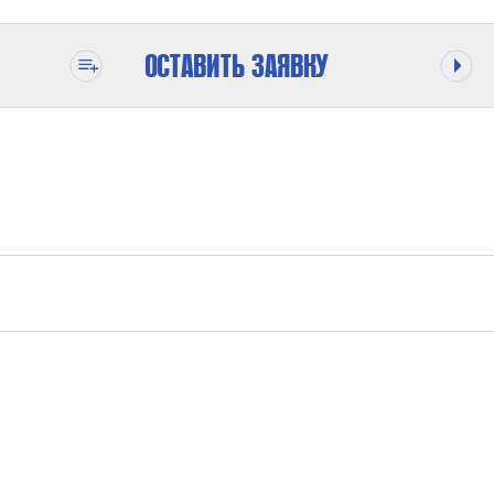
ОСТАВИТЬ ЗАЯВКУ
ОДЕ
600 БАР
1:63
WATER
1 БАР / MAX. 10 БАР