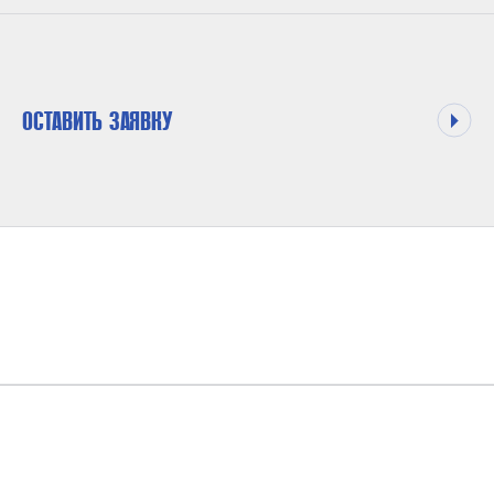
ОСТАВИТЬ ЗАЯВКУ
ДАВЛЕНИЕ
13.8 БАР
РАБОЧАЯ ТЕМПЕРАТУРА
-40~95°C STANDARD VALVE