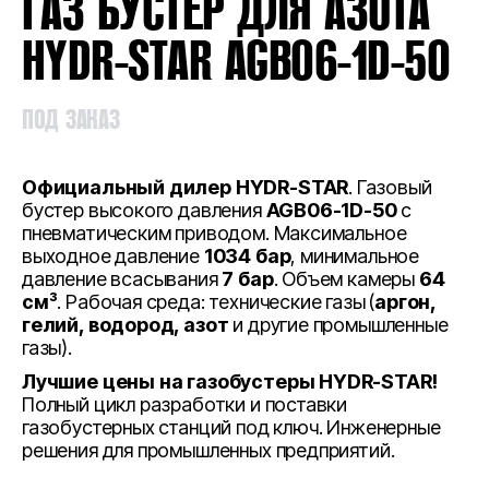
ГАЗ БУСТЕР ДЛЯ АЗОТА
HYDR-STAR AGB06-1D-50
ПОД ЗАКАЗ
Официальный дилер HYDR-STAR
. Газовый
бустер высокого давления
AGB06-1D-50
с
пневматическим приводом. Максимальное
выходное давление
1034 бар
, минимальное
давление всасывания
7 бар
. Объем камеры
64
см³
. Рабочая среда: технические газы (
аргон,
гелий, водород, азот
и другие промышленные
газы).
Лучшие цены на газобустеры HYDR-STAR!
Полный цикл разработки и поставки
газобустерных станций под ключ. Инженерные
решения для промышленных предприятий.