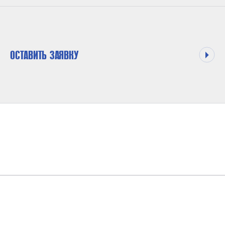
ОСТАВИТЬ ЗАЯВКУ
МАКСИМАЛЬНОЕ ДАВЛЕНИЕ НА ВЫХОДЕ
1000 БАР
КОЭФФИЦИЕНТ ДАВЛЕНИЯ
1 : 30 1 : 150