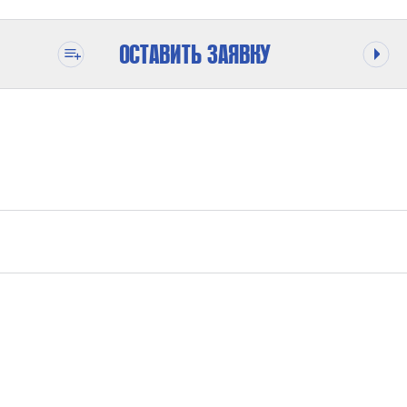
ОСТАВИТЬ ЗАЯВКУ
ОДЕ
1400 БАР
1 : 15 / 1:75
ОТ УСЛОВИЙ ПРИМЕНЕНИЯ
ПОДКЛЮЧЕНИЕ PL/А BSP ½“; ВЫХОД ГАЗА Р 1/4“ – 28 UNF