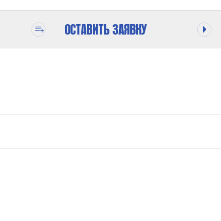
ОСТАВИТЬ ЗАЯВКУ
ОДЕ
1500 БАР
1 : 150
ОТ УСЛОВИЙ ПРИМЕНЕНИЯ
ПОДКЛЮЧЕНИЕ PL/А BSP ½“ BSP 1/4“; ВЫХОД ГАЗА Р 1/4“ – 28 UNF