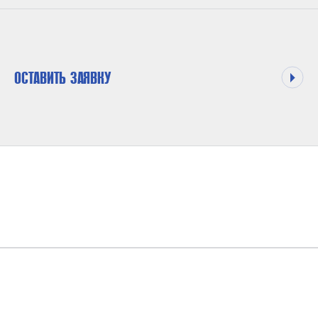
ОСТАВИТЬ ЗАЯВКУ
МАКСИМАЛЬНОЕ ДАВЛЕНИЕ НА ВЫХОДЕ
300 БАР
КОЭФФИЦИЕНТ ДАВЛЕНИЯ
1 : 30