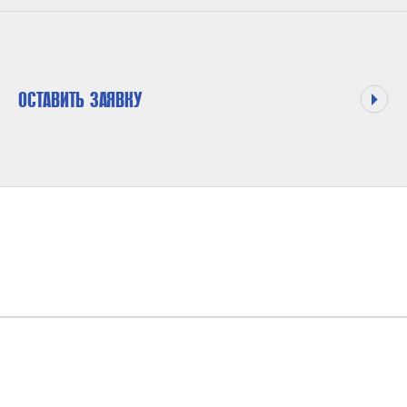
ОСТАВИТЬ ЗАЯВКУ
МАКСИМАЛЬНОЕ ДАВЛЕНИЕ НА ВЫХОДЕ
600 БАР
КОЭФФИЦИЕНТ ДАВЛЕНИЯ
1 : 15 / 1:75