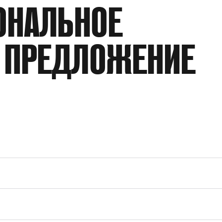
РАБОЧИЙ ОБЪЕМ/ДВОЙНОЙ ХОД
ОНАЛЬНОЕ
ПРОИЗВОДИТЕЛЬНОСТЬ
 ПРЕДЛОЖЕНИЕ
КОЭФФИЦИЕНТ ДАВЛЕНИЯ
РАБОЧАЯ СРЕДА
ДАВЛЕНИЕ НА ПНЕВМОПРИВОД
ТИП ПРИСОЕДИНЕНИЯ
ПРИСОЕДИНЕНИЕ ПНЕВМОПРИВОДА
ПРИНЦИП ДЕЙСТВИЯ