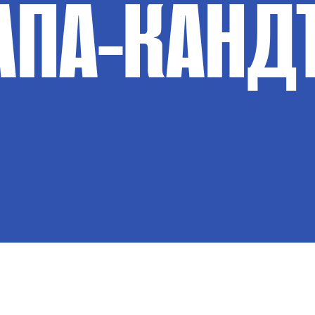
АПА-КАНД