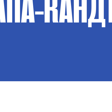
АПА-КАНД