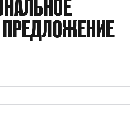
ОНАЛЬНОЕ
ПРОИЗВОДИТЕЛЬНОСТЬ
 ПРЕДЛОЖЕНИЕ
КОЭФФИЦИЕНТ ДАВЛЕНИЯ
РАБОЧАЯ СРЕДА
МАКСИМАЛЬНОЕ ДАВЛЕНИЕ НА ВХОД
ТИП ПРИСОЕДИНЕНИЯ
ПРИСОЕДИНЕНИЕ ПНЕВМОПРИВОДА
ПРИНЦИП ДЕЙСТВИЯ