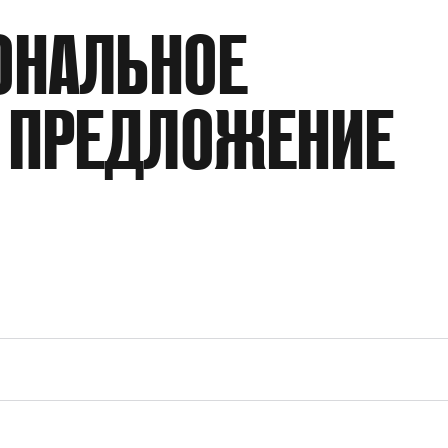
РАБОЧИЙ ОБЪЕМ/ДВОЙНОЙ ХОД
ОНАЛЬНОЕ
ПРОИЗВОДИТЕЛЬНОСТЬ
 ПРЕДЛОЖЕНИЕ
КОЭФФИЦИЕНТ ДАВЛЕНИЯ
РАБОЧАЯ СРЕДА
ДАВЛЕНИЕ НА ПНЕВМОПРИВОД
ТИП ПРИСОЕДИНЕНИЯ
ПРИСОЕДИНЕНИЕ ПНЕВМОПРИВОДА
ПРИНЦИП ДЕЙСТВИЯ