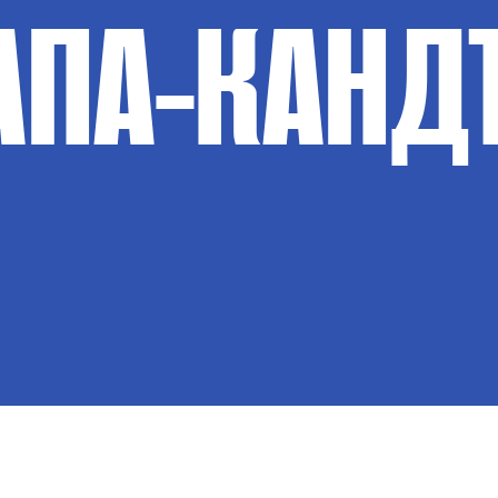
АПА-КАНД