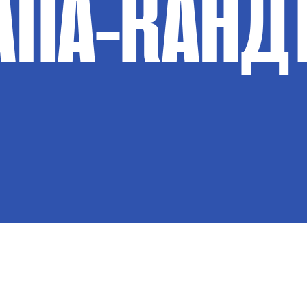
АПА-КАНД