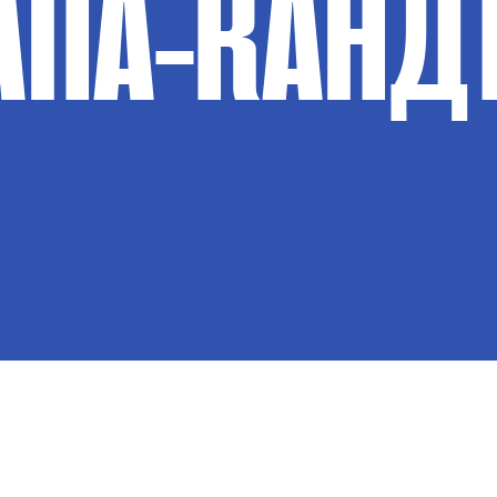
АПА-КАНД