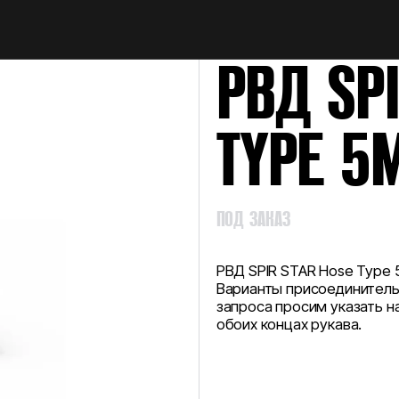
НАЙТИ
РВД SP
TYPE 5
ПОД ЗАКАЗ
РВД SPIR STAR Hose Type 
Варианты присоединительн
запроса просим указать на
обоих концах рукава.