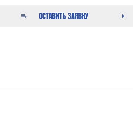
ОСТАВИТЬ ЗАЯВКУ
ВОДА,МАСЛО
2800 БАР
5,90 ММ
ОТ -30°C ДО +60°C