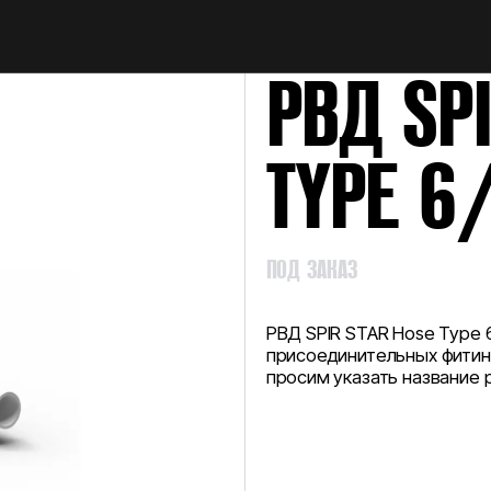
НАЙТИ
РВД SP
TYPE 6
ПОД ЗАКАЗ
РВД SPIR STAR Hose Type 
присоединительных фитинг
просим указать название р