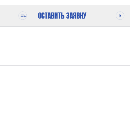
ОСТАВИТЬ ЗАЯВКУ
МАСЛО, ГАЗ, НЕФТЕПРОДУКТЫ
690 БАР
8 ММ
ОТ -30°С ДО +60°С