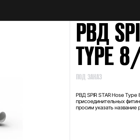
НАЙТИ
РВД SP
TYPE 8
ПОД ЗАКАЗ
РВД SPIR STAR Hose Type 
присоединительных фитинг
просим указать название р