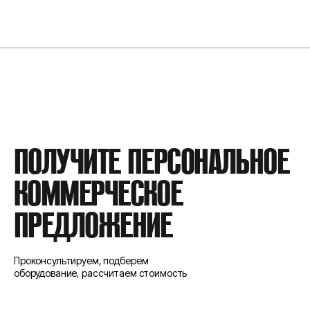
РАБОЧЕЕ ДАВЛЕНИЕ
25 БАР
ПРОИЗВОДИТЕЛЬНОСТЬ
30300 Л/МИН
ПОЛУЧИТЕ ПЕРСОНАЛЬНОЕ
МОЩНОСТЬ
410 КВТ
КОММЕРЧЕСКОЕ
ТИП ДВИГАТЕЛЯ
CUMMINS
ПРЕДЛОЖЕНИЕ
Проконсультируем, подберем
оборудование, рассчитаем стоимость