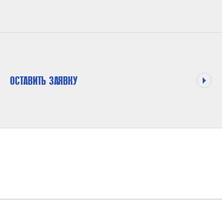
ОСТАВИТЬ ЗАЯВКУ
ПРЕЗЕНТАЦИЯ WHCP_АПА-КАНДТ СИБИРЬ
(
PDF
)